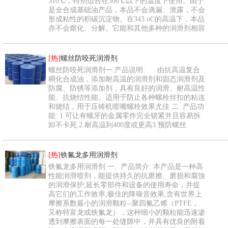
310℃，特别适合在300℃以下的温度下使用。由于
是全合成基础油产品，本品不会滴漏、泄露，不会
形成粘性的积碳沉淀物。在343 oC的高温下，本品
亦不会熔化、分解。它能和其他多种的润滑剂相容
[热]
螺丝防咬死润滑剂
螺丝防咬死润滑剂一.产品说明: 由抗高温复合
稠化合成油，添加耐高温的润滑剂和固态润滑剂及
防腐、防锈等添加剂，具有良好的润滑、耐高温性
能、抗烧结性能。适用于防止各种螺栓丝扣的粘连
和烧结，用于压铸机喷嘴螺栓效果尤佳 二. 产品功
能: 1.可让有螺牙的金属零件完全锁紧并且容易拆
卸不卡死.2.耐高温到400度或更高3.预防螺丝
[热]
铁氟龙多用润滑剂
铁氟龙多用润滑剂 一. 产品简介: 本产品是一种高
性能润滑喷剂，能提供持久的抗磨擦、磨损和腐蚀
的润滑保护,延长零部件和设备的使用寿命，并提
高它们的工作效率;极佳的降噪音效果,含有世界上
摩擦系数最小的润滑颗粒--聚四氟乙烯（PTFE，
又称特富龙或铁氟龙），这种细小的颗粒能迅速渗
透到摩擦表面的每一处缝隙中，并具有优良的附着