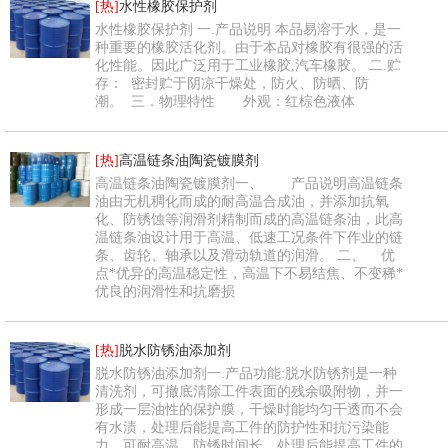
[热]
水性橡胶保护剂
水性橡胶保护剂 一.产品说明 本品易溶于水，是一
种重要的橡胶活化剂。由于本品对橡胶有很强的活
化性能。因此广泛用于工业橡胶,汽车橡胶。 二.贮
存： 密封贮于阴凉干燥处，防火、防晒、防
潮。 三．物理特性 外观：红棕色液体
[热]
高温链条油陶瓷镀膜剂
高温链条油陶瓷镀膜剂一、 产品说明高温链条
油由无机稠化而成的耐高温合成油，并添加抗氧
化、防锈蚀等润滑剂精制而成的高温链条油，此高
温链条油设计用于高温、低速工况条件下作业的链
条、齿轮、轴承以及滑动轨道的润滑。 二、 优
点*优异的高温稳定性，高温下不易结焦、不变稀*
优良的润滑性和抗磨损
[热]
脱水防锈油添加剂
脱水防锈油添加剂一.产品功能:脱水防锈剂是一种
清洗剂，可撤底清除工件表面的残余吸附物，并一
形成一层油性的保护膜，干燥时能均匀干透而不会
有水渍，处理后能提高工件的防护性和抗污染能
力，可耐高温，防锈时间长。处理后能提高工件的