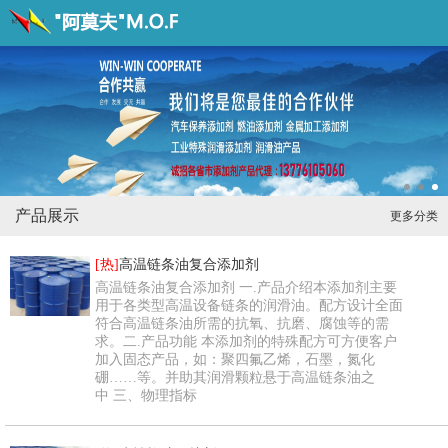
产品展示
更多分类
[热]
高温链条油复合添加剂
高温链条油复合添加剂 一.产品介绍本添加剂主要
用于各类型高温设备链条的润滑油。配方设计全面
符合高温链条油所需的抗氧、抗磨、腐蚀等的需
求。二.产品功能 本添加剂的特殊配方可方便客户
加入固态产品，如：聚四氟乙烯，石墨，氮化
硼……等。并助其润滑颗粒悬于高温链条油之
中 三、物理指标