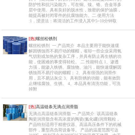
防护性和抗污染能力，可在铜、镍、铬、合金等多
层中使用。具有良好的脱水性，致密的保护油膜，
能提高被封闭零件的抗腐蚀能力。二.使用方法
:1．浸渍法：将清洁的工件浸入其中5~10分钟取
[热]
螺丝松锈剂
螺丝松锈剂 一.产品简介 本品主要用于能快速缓
解因锈蚀而不易拧动的螺帽，省却一些企业采用氧
气切割或加热的复杂工序，并具有防止再生锈的功
能，使困难的事变得轻松。 二.性能特点 1、渗透
力强，能渗入铁锈、腐蚀物、油污，能快速缓解因
锈蚀而不易拧动的螺帽； 2、具有很强的润滑作
用，且不易沾灰尘 3、具有防锈的功能，能有效防
止继续腐蚀、生锈。 4、本品具有清洗功能，可洗
掉附
[热]
高温链条无滴点润滑脂
无滴点高温链条润滑脂 一.产品简介: 该高温链条
陶瓷润滑脂含有高浓度的陶瓷(氮化硼)润滑颗粒，
产品特别适用于精密仪器、高温高压条件下的机械
部件，重型高负荷设备等。 产品的温度范围可达